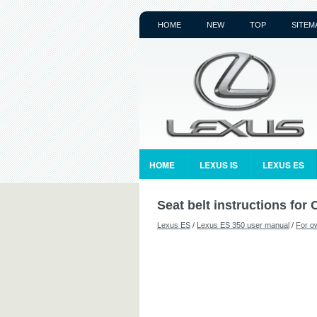
HOME
NEW
TOP
SITEM
HOME
LEXUS IS
LEXUS ES
Seat belt instructions for
Lexus ES
/
Lexus ES 350 user manual
/
For o