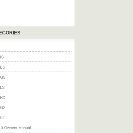
EGORIES
IS
 ES
 GS
 LS
 RX
 GX
 CT
.3 Owners Manual