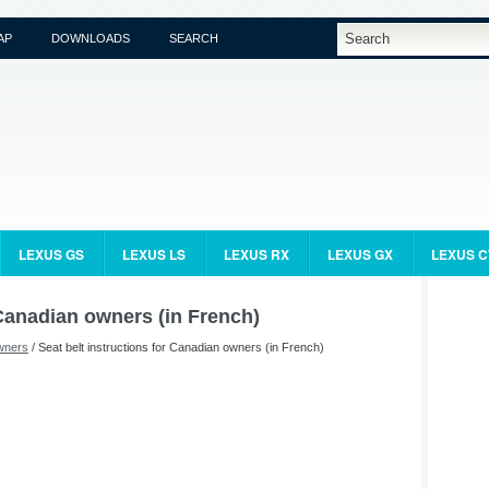
AP
DOWNLOADS
SEARCH
LEXUS GS
LEXUS LS
LEXUS RX
LEXUS GX
LEXUS C
 Canadian owners (in French)
wners
/ Seat belt instructions for Canadian owners (in French)